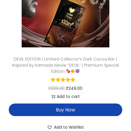
DEVIL EDITION | Limited Collector’s Dark Cocoa Bar |
Inspired by Kannada Movie “DEVIL” | Premium Special
Edition
₹
299.00
₹
249.00
Add to cart
Buy Now
Add to Wishlist