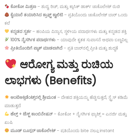
ಕೋ
ಕೋ ಮಿಶ್ರಣ
– ಶುದ್ಧ, ರಿಚ್, ಮತ್ತು ಕ್ಲಾಸಿಕ್ ಡಾರ್ಕ್ ಚಾಕೊಲೇಟ್ ರುಚಿ
ಕೈಯಾರೆ ತಯಾರಿಸಿದ ಕ್ರಾಫ್ಟ್ ಕ್ವಾಲಿಟಿ
– ಪ್ರತಿಯೊಂದು ಚಾಕೊಲೇಟ್ ಬಾರ್ ಒಂದು
ಕಲೆ
ಕನ್ನಡದ ಸ್ಪರ್ಶ
– ಹಂಪಿಯ ವಿನ್ಯಾಸ, ಸ್ಥಳೀಯ ಪದಾರ್ಥಗಳು ಮತ್ತು ಕನ್ನಡದ ಶಕ್ತಿ
100% ನೈಸರ್ಗಿಕ ಪದಾರ್ಥಗಳು
– ಯಾವುದೇ ಕೃತಕ ಸುವಾಸನೆ ಅಥವಾ ಬಣ್ಣವಿಲ್ಲ
ಪ್ರೀತಿಯೊಂದಿಗೆ ಪ್ಯಾಕ್ ಮಾಡಲಾಗಿದೆ
– ಪ್ರತಿ ಬಾರ್‌ನಲ್ಲಿ ಪ್ರೀತಿ ಮತ್ತು ಶುದ್ಧತೆ
ಆರೋಗ್ಯ ಮತ್ತು ರುಚಿಯ
ಲಾಭಗಳು (Benefits)
ಆಂಟಿಆಕ್ಸಿಡೆಂಟ್ಸ್‌ನಲ್ಲಿ ಶ್ರೀಮಂತ
– ದೇಹದ ಶಕ್ತಿಯನ್ನು ಹೆಚ್ಚಿಸುತ್ತದೆ, ಸ್ಟ್ರೆಸ್ ಕಡಿಮೆ
ಮಾಡುತ್ತದೆ
ಹೆಲ್ತ್ + ಟೆಸ್ಟ್ ಕಾಂಬಿನೇಷನ್
– ಕೋಕೋ + ನೈಸರ್ಗಿಕ ಫ್ಯಾಟ್ಸ್ = ಎನರ್ಜಿ ಮತ್ತು
ಖುಷಿ
ಮೂಡ್ ಬೂಸ್ಟರ್ ಚಾಕೊಲೇಟ್
– ಪ್ರತಿಯೊಂದು bite ನಲ್ಲೂ instant