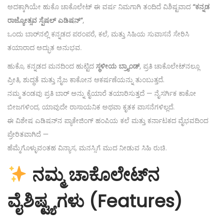
ಅದಕ್ಕಾಗಿಯೇ ಹುಕೊ ಚಾಕೊಲೇಟ್ ಈ ವರ್ಷ ನಿಮಗಾಗಿ ತಂದಿದೆ ವಿಶಿಷ್ಟವಾದ
“ಕನ್ನಡ
ರಾಜ್ಯೋತ್ಸವ ಸ್ಪೆಷಲ್ ಎಡಿಷನ್”
,
ಒಂದು ಬಾರ್‌ನಲ್ಲಿ ಕನ್ನಡದ ಪರಂಪರೆ, ಕಲೆ, ಮತ್ತು ಸಿಹಿಯ ಸುವಾಸನೆ ಸೇರಿಸಿ
ತಯಾರಾದ ಅದ್ಭುತ ಅನುಭವ.
ಹುಕೊ, ಕನ್ನಡದ ಮನದಿಂದ ಹುಟ್ಟಿದ
ಸ್ಥಳೀಯ ಬ್ರ್ಯಾಂಡ್
, ಪ್ರತಿ ಚಾಕೊಲೇಟ್‌ನಲ್ಲೂ
ಪ್ರೀತಿ, ಶುದ್ಧತೆ ಮತ್ತು ನೈಜ ಕಾಕೋನ ಆಕರ್ಷಣೆಯನ್ನು ತುಂಬುತ್ತದೆ.
ನಮ್ಮ ತಂಡವು ಪ್ರತಿ ಬಾರ್ ಅನ್ನು ಕೈಯಾರೆ ತಯಾರಿಸುತ್ತದೆ — ನೈಸರ್ಗಿಕ ಕಾಕೋ
ಬೀಜಗಳಿಂದ, ಯಾವುದೇ ರಾಸಾಯನಿಕ ಅಥವಾ ಕೃತಕ ವಾಸನೆಗಳಿಲ್ಲದೆ.
ಈ ವಿಶೇಷ ಎಡಿಷನ್‌ನ ಪ್ಯಾಕೇಜಿಂಗ್ ಹಂಪಿಯ ಕಲೆ ಮತ್ತು ಕರ್ನಾಟಕದ ವೈಭವದಿಂದ
ಪ್ರೇರಿತವಾಗಿದೆ —
ಹೆಮ್ಮೆಗೊಳ್ಳುವಂತಹ ವಿನ್ಯಾಸ, ಮನಸ್ಸಿಗೆ ಮುದ ನೀಡುವ ಸಿಹಿ ರುಚಿ.
ನಮ್ಮ ಚಾಕೊಲೇಟ್‌ನ
ವೈಶಿಷ್ಟ್ಯಗಳು (Features)