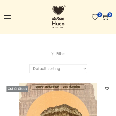
0
0
Filter
Out Of Stock