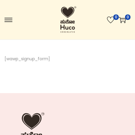
0
0
[wawp_signup_form]