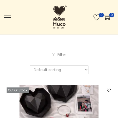
0
0
Filter
Out Of Stock