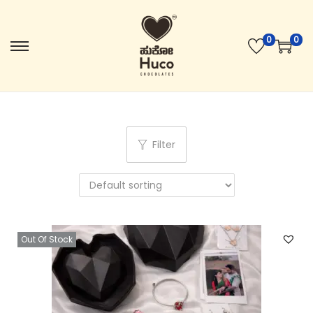
0
0
Filter
Out Of Stock